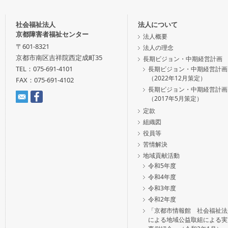
社会福祉法人
法人について
京都障害者福祉センター
法人概要
〒601-8321
法人の理念
京都市南区吉祥院西定成町35
長期ビジョン・中期経営計画
TEL：075-691-4101
長期ビジョン・中期経営計画
（2022年12月策定）
FAX：075-691-4102
長期ビジョン・中期経営計画
（2017年5月策定）
定款
組織図
役員等
苦情解決
地域貢献活動
令和5年度
令和4年度
令和3年度
令和2年度
「京都市情報館 社会福祉法
による地域公益取組による実