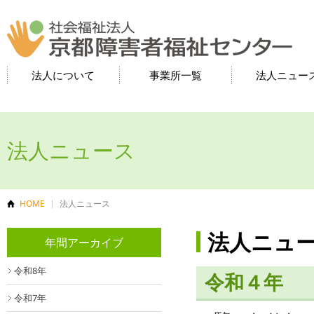
法人について
事業所一覧
法人ニュー
長期ビジョン・中期経
法人概要
法人の理念
定款
組織図
役員等
苦情解決
地域貢献活動
法人の沿革
法人３０年史
長期ビジョン・中期経営
長期ビジョン・中期経営
令和5年度
令和4年度
令和3年度
令和2年度
「京都市情報館 社会福
令和8年
令和7年
令和6年
令和5年
令和4年
令和3年
営計画
計画（2022年12月策定）
計画（2017年5月策定）
祉法人による地域公益取
組による実践事例紹介」
（令和2年1月）
法人ニュース
HOME
法人ニュース
法人ニュ
年間アーカイブ
令和8年
令和４年
令和7年